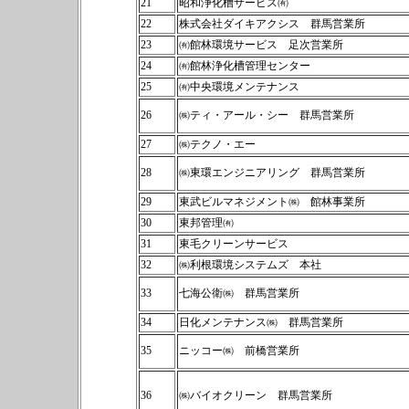
21
昭和浄化槽サービス㈲
22
株式会社ダイキアクシス 群馬営業所
23
㈲館林環境サービス 足次営業所
24
㈲館林浄化槽管理センター
25
㈲中央環境メンテナンス
26
㈱ティ・アール・シー 群馬営業所
27
㈱テクノ・エー
28
㈱東環エンジニアリング 群馬営業所
29
東武ビルマネジメント㈱ 館林事業所
30
東邦管理㈲
31
東毛クリーンサービス
32
㈱利根環境システムズ 本社
33
七海公衛㈱ 群馬営業所
34
日化メンテナンス㈱ 群馬営業所
35
ニッコー㈱ 前橋営業所
36
㈱バイオクリーン 群馬営業所