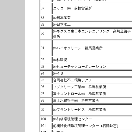
87
ニッコー㈱ 前橋営業所
88
㈱日本産業
89
㈱日本水工
㈱ネクスコ東日本エンジニアリング 高崎道路事
90
務所
91
㈱バイオクリーン 群馬営業所
92
㈱林環境
93
㈲ヒューテックコーポレーション
94
㈱４Ｕ
95
合同会社不二環境テクノ
96
フジクリーン工業㈱ 群馬営業所
97
富士コントロール㈱ 群馬営業所
98
富士水質管理㈱ 群馬営業所
99
㈱プラントサービス 群馬営業所
100
㈲前橋環境管理センター
101
前橋浄化槽環境管理センター（石澤鈴恵）