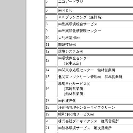
5
エコガードフジ
6
㈱Ｎ＆Ｋ
7
ＭＫプランニング（森幹高）
8
㈲邑楽環境総合サービス
9
㈲邑楽浄化槽管理センター
10
大利根清掃㈲
11
関越技研㈱
12
環境システム㈱
㈱環境保全センター
13
（安中支店）
14
㈱関東水処理センター 館林営業所
15
北関東フジクリーン管理㈱ 群馬営業所
群馬日化サービス㈱
16
（高崎営業所）
（館林営業所）
17
㈲佐波浄化
18
浄化槽管理センターライフクリーン
19
昭和浄化槽サービス㈲
20
株式会社ダイキアクシス 群馬営業所
21
㈲館林環境サービス 足次営業所