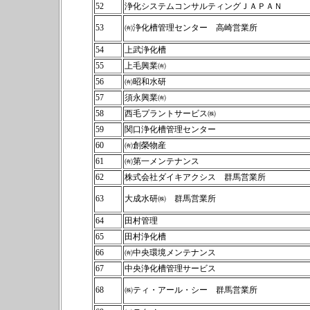
52
浄化システムコンサルティングＪＡＰＡＮ
53
㈲浄化槽管理センター 高崎営業所
54
上武浄化槽
55
上毛興業㈲
56
㈲昭和水研
57
須永興業㈲
58
西毛プラントサービス㈱
59
関口浄化槽管理センター
60
㈲創榮物産
61
㈲第一メンテナンス
62
株式会社ダイキアクシス 群馬営業所
63
大成水研㈱ 群馬営業所
64
田村管理
65
田村浄化槽
66
㈲中央環境メンテナンス
67
中央浄化槽管理サービス
68
㈱ティ・アール・シー 群馬営業所