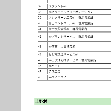
37
原プラント㈲
38
㈲ヒューテックコーポレーション
39
フジクリーン工業㈱ 群馬営業所
40
富士コントロール㈱ 群馬営業所
41
富士水質管理㈱ 群馬営業所
42
㈱プラントサービス 群馬営業所
43
㈱前商 太田営業所
44
みどり環境サービス㈱
45
㈲山茂浄化槽サービス 群馬営業所
46
㈱ヤマト
47
勇啓工業
48
㈲ワイエスイー
上野村