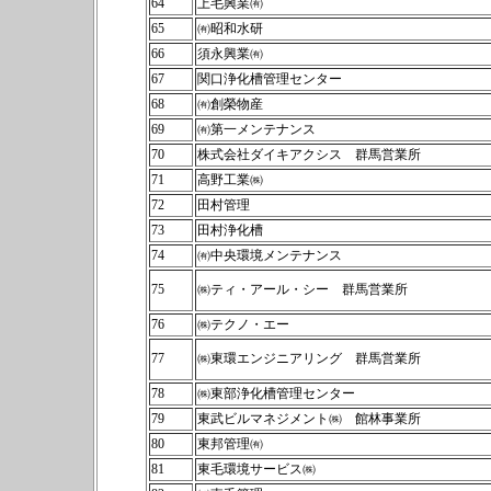
64
上毛興業㈲
65
㈲昭和水研
66
須永興業㈲
67
関口浄化槽管理センター
68
㈲創榮物産
69
㈲第一メンテナンス
70
株式会社ダイキアクシス 群馬営業所
71
高野工業㈱
72
田村管理
73
田村浄化槽
74
㈲中央環境メンテナンス
75
㈱ティ・アール・シー 群馬営業所
76
㈱テクノ・エー
77
㈱東環エンジニアリング 群馬営業所
78
㈱東部浄化槽管理センター
79
東武ビルマネジメント㈱ 館林事業所
80
東邦管理㈲
81
東毛環境サービス㈱