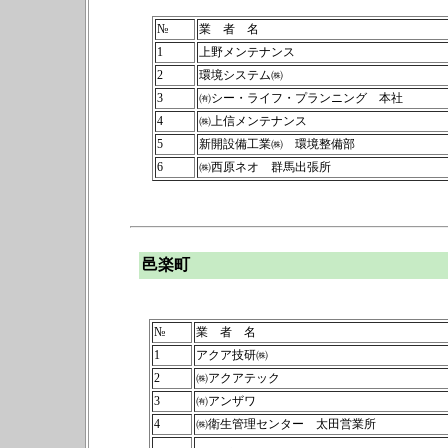
№
業 者 名
1
上野メンテナンス
2
環境システム㈱
3
㈲シー・ライフ・プランニング 本社
4
㈱上信メンテナンス
5
新開設備工業㈱ 環境整備部
6
㈱西原ネオ 群馬出張所
邑楽町
№
業 者 名
1
アクア技研㈱
2
㈱アクアテック
3
㈲アンザワ
4
㈱衛生管理センター 太田営業所