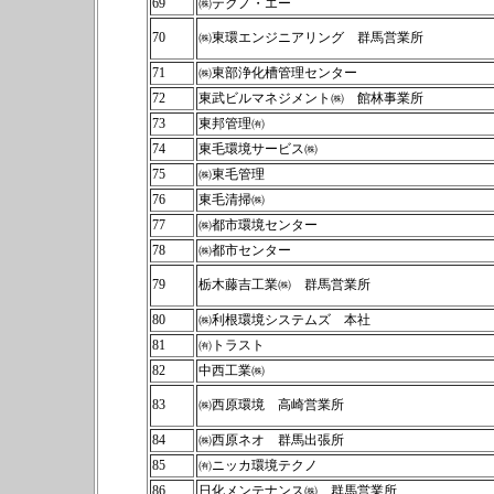
69
㈱テクノ・エー
70
㈱東環エンジニアリング 群馬営業所
71
㈱東部浄化槽管理センター
72
東武ビルマネジメント㈱ 館林事業所
73
東邦管理㈲
74
東毛環境サービス㈱
75
㈱東毛管理
76
東毛清掃㈱
77
㈱都市環境センター
78
㈱都市センター
79
栃木藤吉工業㈱ 群馬営業所
80
㈱利根環境システムズ 本社
81
㈲トラスト
82
中西工業㈱
83
㈱西原環境 高崎営業所
84
㈱西原ネオ 群馬出張所
85
㈲ニッカ環境テクノ
86
日化メンテナンス㈱ 群馬営業所