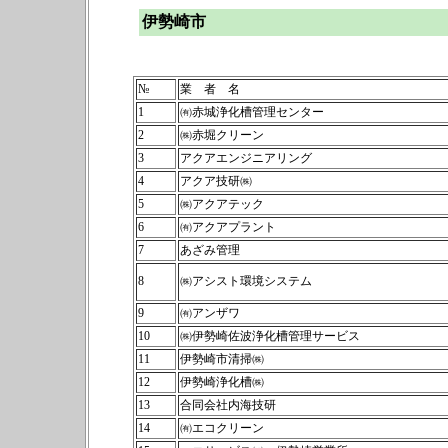
伊勢崎市
№
業 者 名
1
㈲赤城浄化槽管理センター
2
㈱赤堀クリーン
3
アクアエンジニアリング
4
アクア技研㈱
5
㈱アクアテック
6
㈲アクアプラント
7
あざみ管理
8
㈱アシスト環境システム
9
㈲アンザワ
10
㈱伊勢崎佐波浄化槽管理サービス
11
伊勢崎市清掃㈱
12
伊勢崎浄化槽㈱
13
合同会社内海技研
14
㈲エコクリーン