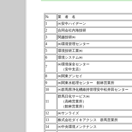
№
業 者 名
1
㈲安中ハイヂーン
2
合同会社内海技研
3
関越技研㈱
4
㈱環境管理センター
5
環境技研工業㈱
6
環境システム㈱
㈱環境保全センター
7
（安中支店）
8
㈱関東グンセイ
9
㈱関東水処理センター 館林営業所
10
㈲群馬県浄化槽維持管理安中松井田センター
群馬日化サービス㈱
11
（高崎営業所）
（館林営業所）
12
㈱サンライズ
13
株式会社ダイキアクシス 群馬営業所
14
㈲中央環境メンテナンス