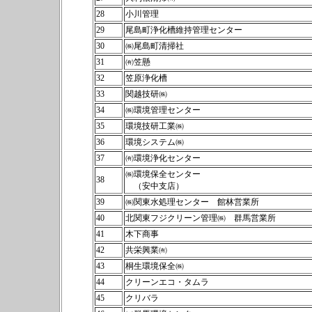
28
小川管理
29
尾島町浄化槽維持管理センター
30
㈱尾島町清掃社
31
㈲笠懸
32
笠原浄化槽
33
関越技研㈱
34
㈱環境管理センター
35
環境技研工業㈱
36
環境システム㈱
37
㈲環境浄化センター
㈱環境保全センター
38
（安中支店）
39
㈱関東水処理センター 館林営業所
40
北関東フジクリーン管理㈱ 群馬営業所
41
木下商事
42
共栄興業㈲
43
桐生環境保全㈱
44
クリーンエコ・タムラ
45
クリバラ