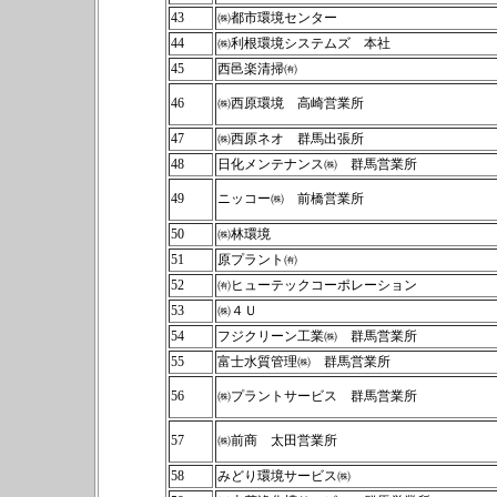
43
㈱都市環境センター
44
㈱利根環境システムズ 本社
45
西邑楽清掃㈲
46
㈱西原環境 高崎営業所
47
㈱西原ネオ 群馬出張所
48
日化メンテナンス㈱ 群馬営業所
49
ニッコー㈱ 前橋営業所
50
㈱林環境
51
原プラント㈲
52
㈲ヒューテックコーポレーション
53
㈱４Ｕ
54
フジクリーン工業㈱ 群馬営業所
55
富士水質管理㈱ 群馬営業所
56
㈱プラントサービス 群馬営業所
57
㈱前商 太田営業所
58
みどり環境サービス㈱