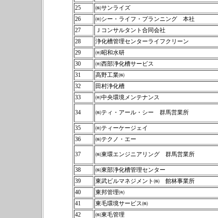
25
㈱サンライズ
26
㈲シー・ライフ・プランニング 本社
27
Ｊコンサルタント合同会社
28
浄化槽管理センターライフクリーン
29
㈲昭和水研
30
㈲西部浄化槽サービス
31
高野工業㈱
32
田村浄化槽
33
㈲中央環境メンテナンス
34
㈱ティ・アール・シー 群馬営業所
35
㈲ティーケージェイ
36
㈱テクノ・エー
37
㈱東環エンジニアリング 群馬営業所
38
㈱東部浄化槽管理センター
39
東武ビルマネジメント㈱ 館林事業所
40
東邦管理㈲
41
東毛環境サービス㈱
42
㈱東毛管理