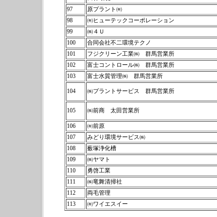
97
原プラント㈲
98
㈲ヒューテックコーポレーション
99
㈱４Ｕ
100
合同会社不二環境テクノ
101
フジクリーン工業㈱ 群馬営業所
102
富士コントロール㈱ 群馬営業所
103
富士水質管理㈱ 群馬営業所
104
㈱プラントサービス 群馬営業所
105
㈱前商 太田営業所
106
㈲前原
107
みどり環境サービス㈱
108
薮塚浄化槽
109
㈱ヤマト
110
勇啓工業
111
㈱竜舞清掃社
112
両毛管理
113
㈲ワイエスイー