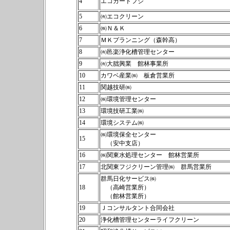
4
エコガードフジ
5
㈲エコクリーン
6
㈱Ｎ＆Ｋ
7
ＭＫプランニング（森幹高）
8
㈲邑楽浄化槽管理センター
9
㈲大朏興業 館林事業所
10
カワベ産業㈱ 板倉営業所
11
関越技研㈱
12
㈱環境管理センター
13
環境技研工業㈱
14
環境システム㈱
㈱環境保全センター
15
（安中支店）
16
㈱関東水処理センター 館林営業所
17
北関東フジクリーン管理㈱ 群馬営業所
群馬日化サービス㈱
18
（高崎営業所）
（館林営業所）
19
Ｊコンサルタント合同会社
20
浄化槽管理センターライフクリーン