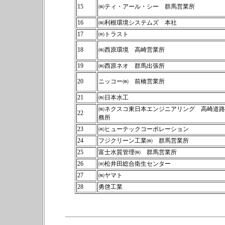
15
㈱ティ・アール・シー 群馬営業所
16
㈱利根環境システムズ 本社
17
㈲トラスト
18
㈱西原環境 高崎営業所
19
㈱西原ネオ 群馬出張所
20
ニッコー㈱ 前橋営業所
21
㈱日本水工
㈱ネクスコ東日本エンジニアリング 高崎道路
22
務所
23
㈲ヒューテックコーポレーション
24
フジクリーン工業㈱ 群馬営業所
25
富士水質管理㈱ 群馬営業所
26
㈲松井田総合衛生センター
27
㈱ヤマト
28
勇啓工業