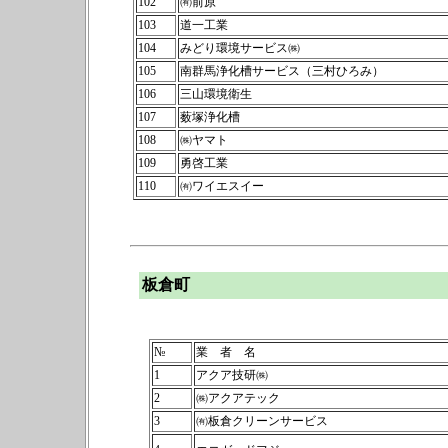
102
㈲前原
103
道一工業
104
みどり環境サービス㈱
105
南群馬浄化槽サービス（三村ひろみ）
106
三山環境衛生
107
薮塚浄化槽
108
㈱ヤマト
109
勇啓工業
110
㈲ワイエスイー
板倉町
№
業 者 名
1
アクア技研㈱
2
㈱アクアテック
3
㈲板倉クリーンサービス