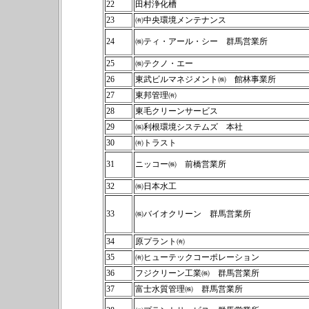
22
田村浄化槽
23
㈲中央環境メンテナンス
24
㈱ティ・アール・シー 群馬営業所
25
㈱テクノ・エー
26
東武ビルマネジメント㈱ 館林事業所
27
東邦管理㈲
28
東毛クリーンサービス
29
㈱利根環境システムズ 本社
30
㈲トラスト
31
ニッコー㈱ 前橋営業所
32
㈱日本水工
33
㈱バイオクリーン 群馬営業所
34
原プラント㈲
35
㈲ヒューテックコーポレーション
36
フジクリーン工業㈱ 群馬営業所
37
富士水質管理㈱ 群馬営業所