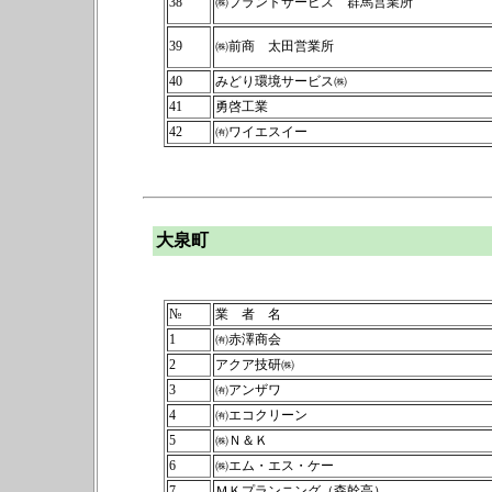
38
㈱プラントサービス 群馬営業所
39
㈱前商 太田営業所
40
みどり環境サービス㈱
41
勇啓工業
42
㈲ワイエスイー
大泉町
№
業 者 名
1
㈲赤澤商会
2
アクア技研㈱
3
㈲アンザワ
4
㈲エコクリーン
5
㈱Ｎ＆Ｋ
6
㈱エム・エス・ケー
7
ＭＫプランニング（森幹高）