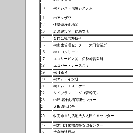
10
㈱アシスト環境システム
11
㈲アンザワ
12
伊勢崎浄化槽㈱
13
岩澤建設㈱ 群馬支店
14
合同会社内海技研
15
㈱衛生管理センター 太田営業所
16
㈲エコクリーン
17
エコサービス㈱ 伊勢崎営業所
18
エコパートナースズキ
19
㈱Ｎ＆Ｋ
20
㈲エムアイ水研
21
㈱エム・エス・ケー
22
ＭＫプランニング（森幹高）
23
㈲邑楽浄化槽管理センター
24
太田環境保全
25
特定非営利活動法人太田ＣＳセンター
26
㈲太田浄化槽維持管理センター
27
大利根清掃㈲