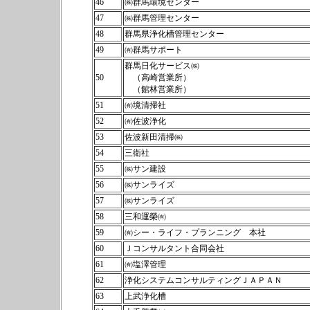
46
㈱群馬環境センター
47
㈱群馬管理センター
48
群馬県浄化槽管理センター
49
㈲群馬サポート
群馬日化サービス㈱
50
（高崎営業所）
（館林営業所）
51
㈲境清掃社
52
㈲佐波浄化
53
佐波新田清掃㈱
54
三衛社
55
㈱サン建設
56
㈱サンライズ
57
㈱サンライズ
58
三和運榮㈲
59
㈲シー・ライフ・プランニング 本社
60
Ｊコンサルタント合同会社
61
㈲塩澤管理
62
浄化システムコンサルティングＪＡＰＡＮ
63
上武浄化槽