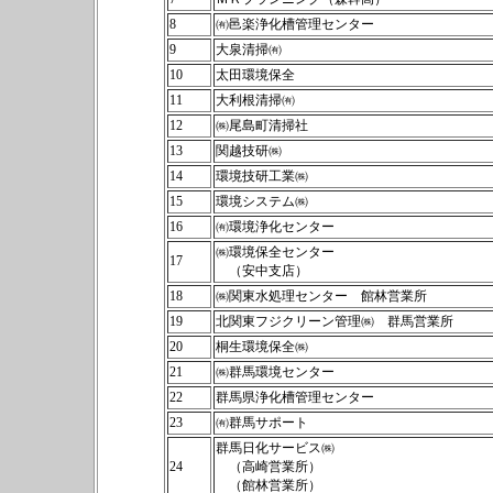
8
㈲邑楽浄化槽管理センター
9
大泉清掃㈲
10
太田環境保全
11
大利根清掃㈲
12
㈱尾島町清掃社
13
関越技研㈱
14
環境技研工業㈱
15
環境システム㈱
16
㈲環境浄化センター
㈱環境保全センター
17
（安中支店）
18
㈱関東水処理センター 館林営業所
19
北関東フジクリーン管理㈱ 群馬営業所
20
桐生環境保全㈱
21
㈱群馬環境センター
22
群馬県浄化槽管理センター
23
㈲群馬サポート
群馬日化サービス㈱
24
（高崎営業所）
（館林営業所）