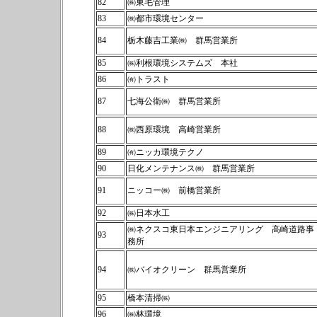
82
㈱東毛管理
83
㈱都市環境センター
84
栃木藤吉工業㈱ 群馬営業所
85
㈱利根環境システムズ 本社
86
㈲トラスト
87
七海公衛㈱ 群馬営業所
88
㈱西原環境 高崎営業所
89
㈲ニッカ環境テクノ
90
日化メンテナンス㈱ 群馬営業所
91
ニッコー㈱ 前橋営業所
92
㈱日本水工
㈱ネクスコ東日本エンジニアリング 高崎道路事
93
務所
94
㈱バイオクリーン 群馬営業所
95
橋本清掃㈱
96
㈱林環境