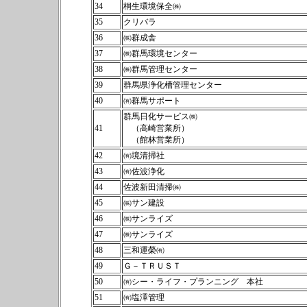
34
桐生環境保全㈱
35
クリバラ
36
㈱群成舎
37
㈱群馬環境センター
38
㈱群馬管理センター
39
群馬県浄化槽管理センター
40
㈲群馬サポート
群馬日化サービス㈱
41
（高崎営業所）
（館林営業所）
42
㈲境清掃社
43
㈲佐波浄化
44
佐波新田清掃㈱
45
㈱サン建設
46
㈱サンライズ
47
㈱サンライズ
48
三和運榮㈲
49
Ｇ－ＴＲＵＳＴ
50
㈲シー・ライフ・プランニング 本社
51
㈲塩澤管理