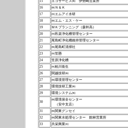
15
エコサービス㈱ 伊勢崎営業所
16
㈱Ｎ＆Ｋ
17
㈲エムアイ水研
18
㈱エム・エス・ケー
19
ＭＫプランニング（森幹高）
20
㈲邑楽浄化槽管理センター
21
尾島町浄化槽維持管理センター
22
㈱尾島町清掃社
23
㈲笠懸
24
笠原浄化槽
25
㈲粕川衛生
26
関越技研㈱
27
㈱環境管理センター
28
環境技研工業㈱
29
環境システム㈱
㈱環境保全センター
30
（安中支店）
31
㈱関東グンセイ
32
㈱関東水処理センター 館林営業所
33
共栄興業㈲