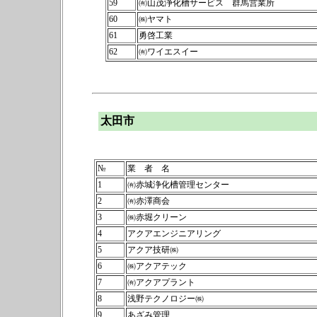
59
㈲山茂浄化槽サービス 群馬営業所
60
㈱ヤマト
61
勇啓工業
62
㈲ワイエスイー
太田市
№
業 者 名
1
㈲赤城浄化槽管理センター
2
㈲赤澤商会
3
㈱赤堀クリーン
4
アクアエンジニアリング
5
アクア技研㈱
6
㈱アクアテック
7
㈲アクアプラント
8
浅野テクノロジー㈱
9
あざみ管理