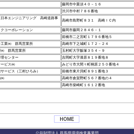
藤岡市中栗須４０－１６
渋川市中村７８６番地
東日本エンジニアリング 高崎道路事
高崎市島野町８３１ 高崎ＩＣ内
ックコーポレーション
藤岡市藤岡２８４６－１
前橋市二之宮町１７９６番地５
ン工業㈱ 群馬営業所
高崎市下之城町１７２－２４
理㈱ 群馬営業所
玉村町大字飯塚３５４－９
管理センター
吉岡町大字漆原８１９番地８
サービス㈱
みどり市大間々町桐原２５０番地４
槽サービス（三村ひろみ）
前橋市東片貝町８９１番地３
備㈱
高崎市倉賀野町５６７番地の４
高崎市柴崎町１６１２番地
公益財団法人 群馬県環境検査事業団