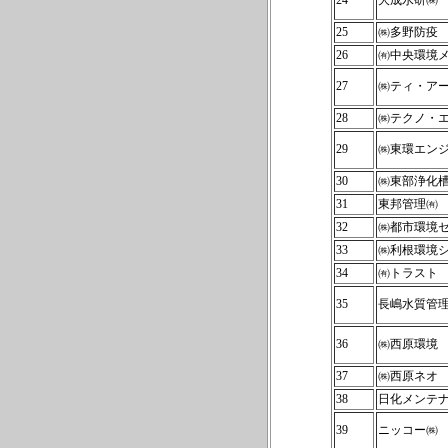
24
大成水研㈱
25
㈱多野防疫
26
㈲中央環境
27
㈱ティ・ア
28
㈱テクノ・
29
㈱東環エン
30
㈱東部浄化
31
東邦管理㈲
32
㈱都市環境
33
㈱利根環境
34
㈲トラスト
35
長嶋水質管
36
㈱西原環境
37
㈱西原ネオ
38
日化メンテ
39
ニッコー㈱