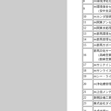
8
㈲環境浄化
㈱環境保全
9
（安中支店
10
㈲カンダ技
11
㈱関東グン
12
㈱関東水処
13
㈱群馬環境
14
㈱群馬管理
15
㈲群馬サポ
群馬日化サ
16
（高崎営業
（館林営業
17
㈱サニテイ
18
㈱サンライ
19
㈲シー・ラ
20
㈲浄化槽管
21
㈱上信メン
22
新開設備工
23
株式会社ダ