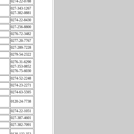
0274-22-0788
027-343-1267
027-382-0881
0274-22-8430
027-256-8800
0276-72-3482
0277-20-7767
027-289-7228
0279-54-2322
0276-31-6290
027-353-0852
0276-75-6030
0274-52-2248
0274-23-2271
0274-63-5595
0120-24-7738
0274-22-1051
027-387-4601
027-382-7091