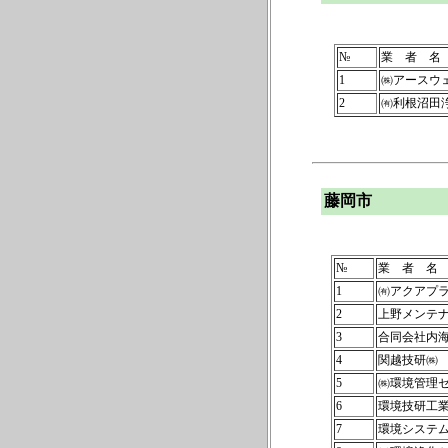
№
業 者 名
1
㈱アースウ
2
㈲利根沼田
藤岡市
№
業 者 名
1
㈲アクアプ
2
上野メンテ
3
合同会社内
4
関越技研㈱
5
㈱環境管理
6
環境技研工
7
環境システ