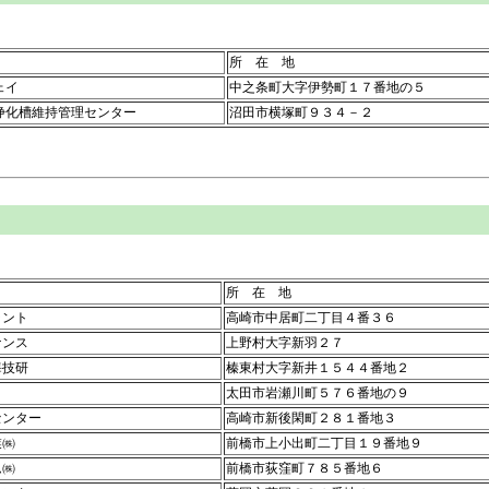
所 在 地
ェイ
中之条町大字伊勢町１７番地の５
浄化槽維持管理センター
沼田市横塚町９３４－２
所 在 地
ラント
高崎市中居町二丁目４番３６
ナンス
上野村大字新羽２７
海技研
榛東村大字新井１５４４番地２
太田市岩瀬川町５７６番地の９
センター
高崎市新後閑町２８１番地３
業㈱
前橋市上小出町二丁目１９番地９
ム㈱
前橋市荻窪町７８５番地６