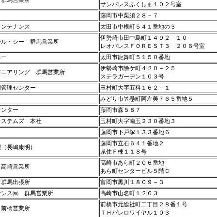
 群馬営業所
サンパレスふくしま１０２号室
藤岡市中栗須２８－７
メンテナンス
太田市中根町５４１番地の３
伊勢崎市田中島町１４９２－１０
ール・シー 群馬営業所
レオパレスＦＯＲＥＳＴ３ ２０６号室
エー
太田市龍舞町５１５０番地
伊勢崎市除ケ町４２０－２５
ジニアリング 群馬営業所
ステラガーデン１０３号
槽管理センター
玉村町大字五料１６２－１
みどり市笠懸町阿左美７６５番地５
センター
藤岡市森５８７
システムズ 本社
玉村町大字南玉２３０番地３
藤岡市下戸塚１３３番地６
藤岡市立石６４１番地２
理（長嶋康明）
県住Ｆ棟１１８号
高崎市あら町２０６番地
 高崎営業所
あら町センタービル５階Ｃ
 群馬出張所
富岡市黒川１８０９－３
ナンス㈱ 群馬営業所
高崎市山名町１２６３
前橋市元総社町二丁目２８番１号
 前橋営業所
ＴＨパレロワイヤル１０３