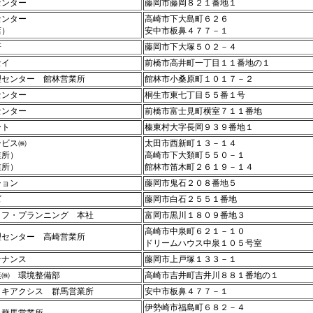
センター
藤岡市藤岡８２１番地１
センター
高崎市下大島町６２６
）
安中市板鼻４７７－１
研
藤岡市下大塚５０２－４
セイ
前橋市高井町一丁目１１番地の１
理センター 館林営業所
館林市小桑原町１０１７－２
センター
桐生市東七丁目５５番１号
センター
前橋市富士見町横室７１１番地
ート
榛東村大字長岡９３９番地１
ービス㈱
太田市西新町１３－１４
所）
高崎市下大類町５５０－１
所）
館林市笛木町２６１９－１４
ション
藤岡市鬼石２０８番地５
ズ
藤岡市白石２５５１番地
イフ・プランニング 本社
富岡市黒川１８０９番地３
高崎市中泉町６２１－１０
理センター 高崎営業所
ドリームハウス中泉１０５号室
テナンス
藤岡市上戸塚１３３－１
業㈱ 環境整備部
高崎市吉井町吉井川８８１番地の１
イキアクシス 群馬営業所
安中市板鼻４７７－１
伊勢崎市福島町６８２－４