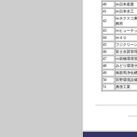
40
㈱日本産業
41
㈱日本水工
㈱ネクスコ
42
務所
43
㈲ヒューテ
44
㈱４Ｕ
45
フジクリー
46
富士水質管
47
㈲前橋環境
48
みどり環境
49
南群馬浄化
50
宮野環境設
51
勇啓工業