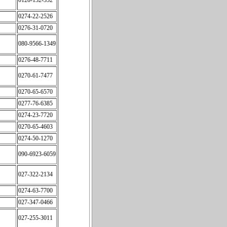
0120-132-352
0274-22-2526
0276-31-0720
080-9566-1349
0276-48-7711
0270-61-7477
0270-65-6570
0277-76-6385
0274-23-7720
0270-65-4603
0274-50-1270
090-6923-6059
027-322-2134
0274-63-7700
027-347-0466
027-255-3011