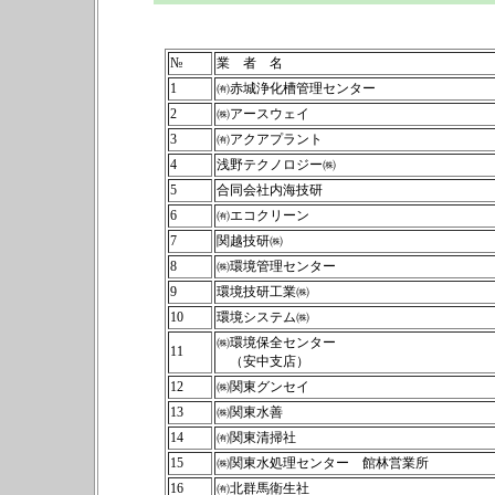
№
業 者 名
1
㈲赤城浄化槽管理センター
2
㈱アースウェイ
3
㈲アクアプラント
4
浅野テクノロジー㈱
5
合同会社内海技研
6
㈲エコクリーン
7
関越技研㈱
8
㈱環境管理センター
9
環境技研工業㈱
10
環境システム㈱
㈱環境保全センター
11
（安中支店）
12
㈱関東グンセイ
13
㈱関東水善
14
㈲関東清掃社
15
㈱関東水処理センター 館林営業所
16
㈲北群馬衛生社