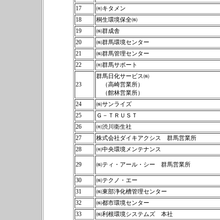
17
㈲キタメン
18
桐生環境保全㈱
19
㈱群成舎
20
㈱群馬環境センター
21
㈱群馬管理センター
22
㈲群馬サポート
群馬日化サービス㈱
23
（高崎営業所）
（館林営業所）
24
㈱サンライズ
25
Ｇ－ＴＲＵＳＴ
26
㈲渋川衛生社
27
株式会社ダイキアクシス 群馬営業所
28
㈲中央環境メンテナンス
29
㈱ティ・アール・シー 群馬営業所
30
㈱テクノ・エー
31
㈱東部浄化槽管理センター
32
㈱都市環境センター
33
㈱利根環境システムズ 本社