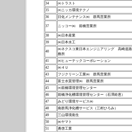
34
㈲トラスト
35
㈲ニッカ環境テクノ
36
日化メンテナンス㈱ 群馬営業所
37
ニッコー㈱ 前橋営業所
38
㈱日本産業
39
㈱日本水工
㈱ネクスコ東日本エンジニアリング 高崎道路
40
務所
41
㈲ヒューテックコーポレーション
42
㈱４Ｕ
43
フジクリーン工業㈱ 群馬営業所
44
富士水質管理㈱ 群馬営業所
45
㈲前橋環境管理センター
46
前橋浄化槽環境管理センター（石澤鈴恵）
47
みどり環境サービス㈱
48
南群馬浄化槽サービス（三村ひろみ）
49
三山環境衛生
50
㈱ヤマト
51
勇啓工業