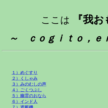
『我お
ここは
～ ｃｏｇｉｔｏ
１）めぐすり
２）くしゃみ
３）みのむしの声
４）ごくつぶし
５）幽霊のおなら
６）インド人
７）遮断機