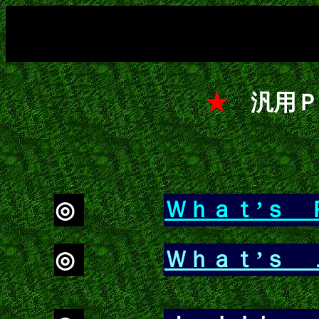
★
汎用Ｐ
Ｗｈａｔ’ｓ 
◎
Ｗｈａｔ’ｓ 
◎