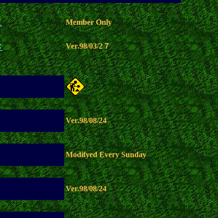
Ｅ
Member Only
Ｃ
Ver.98/03/2７
Ver.98/08/24
Modifyed Every Sunday
Ver.98/08/24