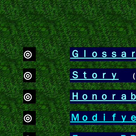
Ｇｌｏｓｓａ
◎
Ｓｔｏｒｙ
◎
（
Ｈｏｎｏｒａ
◎
Ｍｏｄｉｆｙ
◎