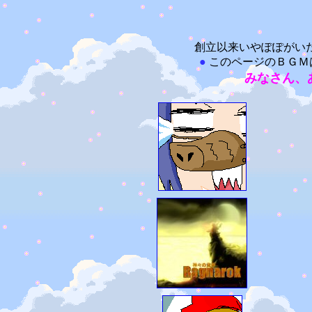
創立以来いやぽぽがい
●
このページのＢＧＭ
みなさん、