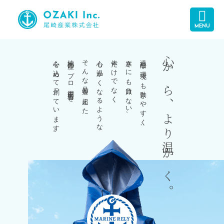
MENU
心を込めて創っています。
純国産のプロ用雨合羽を
そんな品質を超えた
心も温かくなるような
体だけでなく
寒さにも負けない、
過酷な環境でも動きやすく、
心から、より温かく。