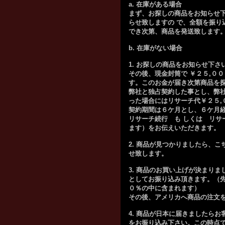
a. 在庫がある場合
まず、お探しの商品をお知らせ
らせ致しますの で、全額を振り
でき次第、商品を発送致します
b. 在庫がない場合
1. お探しの商品をお知らせ下
その後、現金封筒で ￥２５,０
す。このお金が届き次第商品を
弊社と独占契約した事とし、弊社
った場合にはリサーチ代￥２５,
契約期間は６ケ月とし、６ケ月
リサーチ続行 も しくは リサ
ます）をお伝えいただきます。
2. 商品が見つかりましたら、
せ致します。
3. 商品のお買い上げが決まり
としてお振り込み頂きます。（先
０％の中に含まれます）
その後、アメリカへ商品の注文
4. 商品が日本に届きましたら
をお振り込み下さい。この時点