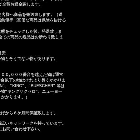
で全額お返金致します。
、お客様へ商品を発送致します。（送
宅急便等（高価な商品は保険を掛ける
状態をチェックした後、発送致しま
全ての商品の返品はお断わり致しま
目安
い物とそうでない物があります。
００,０００番台を越えた物は通常
０番台以下の物はそれより長くかかりま
 “KING”、“BUESCHER” 等は
物“キングサクセロ”、ニューヨー
くかかります。）
上げから６ケ月間保証致します。
幅広いネットワークを持っています。
にお問い合わせ下さい。