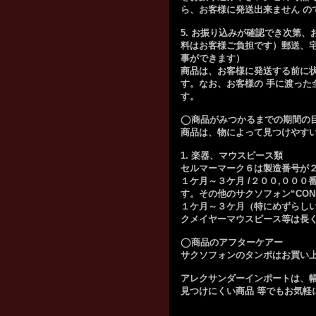
ら、お客様に発送出来ません の
5. お振り込みが確認でき次第
料はお客様ご負担です）郵送、
事ができます）
商品は、お客様に発送する前に
す。なお、お客様の 手に渡った
す。
◯商品がみつかるまでの期間の
商品は、物によって見つけやす
1. 楽器、マウスピース類
セルマーマーク６は製造番号が２
１ケ月～３ケ月 /２００,００
す。その他のサクソフォン“CONN”、
１ケ月～３ケ月（特にめずらしい
クメイヤーマウスピース等は長
◯商品のアフターケアー
サクソフォンのタンポはお買い
アレクサンダーインポートは、
見つけにくい商品 等でもお気軽