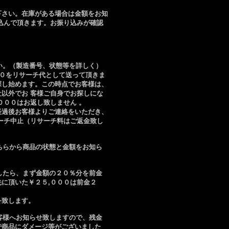
下さい。在庫がある場合は金額をお知
込んで頂きます。お振り込みが確認
。
さい。（製造番号、状態等を詳しく）
００をリサーチ代として送って頂きま
探し始めます。この時点でお客様は、
以外でお 客様ご自身でお探しにな
０００はお返し致しません 。
経過後お客様よりご連絡をいただき、
ーチ中止（リサーチ料はご返金致し
こちらから商品の状態と金額をお知ら
ましたら、まず金額の２０％分を前金
に頂いた￥２５,０００は前金２
を致します。
お客様へお知らせ致しますので、残金
で商品にダメージ等がございました