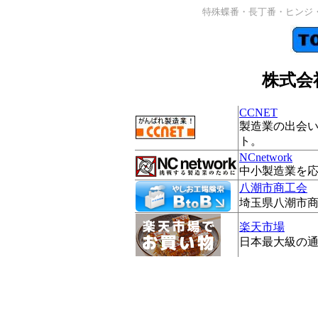
特殊蝶番・長丁番・ヒンジ・
株式会
CCNET
製造業の出会い
ト。
NCnetwork
中小製造業を
八潮市商工会
埼玉県八潮市
楽天市場
日本最大級の