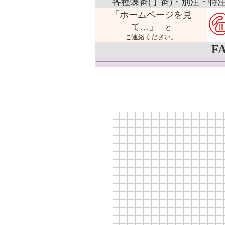
各種蝶番(丁番)・別注・特
「ホームページを見
て…」
と
ご連絡ください。
FA