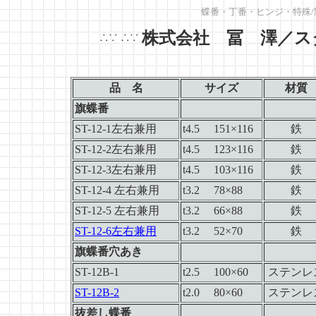
蝶番・丁番・ヒンジ・特殊/
株式会社 冨 澤／ス
∴∵
∴∵
品 名
サイズ
材質
旗蝶番
ST-12-1左右兼用
t4.5 151×116
鉄
ST-12-2左右兼用
t4.5 123×116
鉄
ST-12-3左右兼用
t4.5 103×116
鉄
ST-12-4 左右兼用
t3.2 78×88
鉄
ST-12-5 左右兼用
t3.2 66×88
鉄
ST-12-6左右兼用
t3.2 52×70
鉄
旗蝶番穴あき
ST-12B-1
t2.5 100×60
ステンレ
ST-12B-2
t2.0 80×60
ステンレ
抜差し蝶番