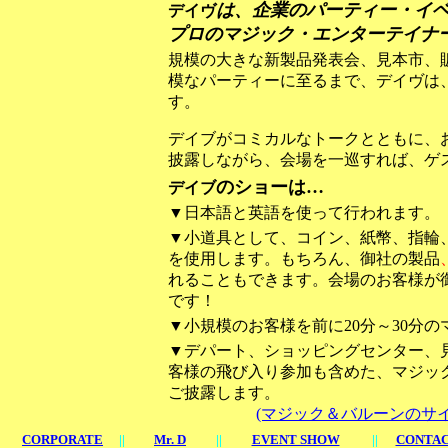
は、企業のパーティー・イ
デイヴ
プロのマジック・エンターテイナ
規模の大きな新製品発表会、見本市、
模なパーティーに至るまで、
デイヴ
は
す。
デイブ
がコミカルなトークとともに、
披露しながら、会場を一巡すれば、ゲ
のショーは…
デイブ
▼日本語と英語を使って行われます。
▼小道具として、コイン、紙幣、指輪
を使用します。もちろん、
御社の製品
れる
こともできます。会場のお客様が
です！
▼小規模のお客様を前に20分～30分
▼デパート、ショッピングセンター、
客様の飛び入り参加も含めた、マジッ
ご披露します。
(マジック＆バルーンのサ
CORPORATE
||
Mr. D
||
EVENT SHOW
||
CONTAC