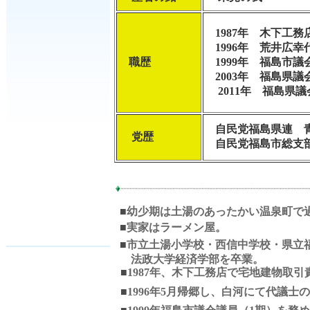
1987年 木下工務
1996年 荒井広幸
職歴
1999年 福島市議
2003年 福島県議
2011年 福島県
自民党福島県連 
党歴
自民党福島市総支
■
幼少期は土湯のあったかい温泉町で
■
実家はラーメン屋。
■
市立土湯小学校・西信中学校・県立
法政大学経済学部を卒業。
■
1987年、木下工務店で宅地建物取
■
1996年5月帰郷し、白河にて代議