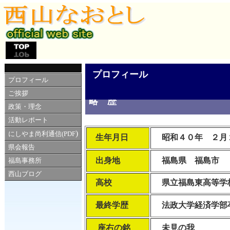
プロフィール
プロフィール
ご挨拶
略 歴
政策・理念
活動レポート
)
にしやま尚利通信(PDF
生年月日
昭和４０年 ２月
県会報告
出身地
福島県 福島市
福島事務所
西山ブログ
高校
県立福島東高等学
最終学歴
法政大学経済学部
座右の銘
未見の我