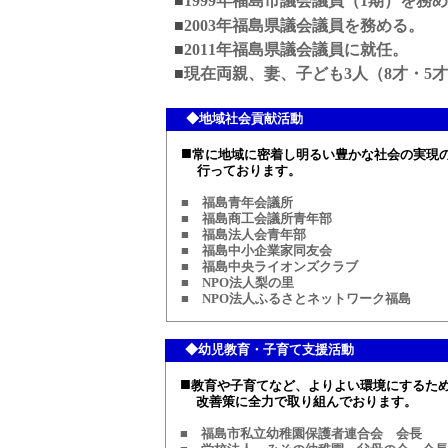
■
1999年福島市議会議員（1期）を務
■
2003年福島県議会議員を務める。
■
2011年福島県議会議員に就任。
■
現在両親、妻、子ども3人（8才・5才
◆地域社会貢献活動
■
常に地域に密着し明るい豊かな社会の実現
行っております。
■ 福島青年会議所
■ 福島商工会議所青年部
■ 福島法人会青年部
■ 福島中小企業家同友会
■ 福島中央ライオンズクラブ
■ NPO法人梨の里
■ NPO法人ふるさとネットワーク福島
◆幼児教育・子育て支援活動
■
教育や子育てなど、よりよい環境にするた
改善策に全力で取り組んでおります。
■ 福島市私立幼稚園保護者連合会 会長