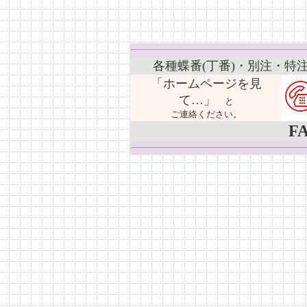
各種蝶番(丁番)・別注・特
「ホームページを見
て…」
と
ご連絡ください。
FA