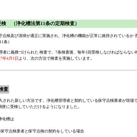
検 （浄化槽法第11条の定期検査）
保守点検及び清掃が適正に実施され、浄化槽の機能が正常に維持されているか 
11条）
理者に義務づけられた 検査で、7条検査後、毎年1回受検しなければならない
7年4月1日
より、次の方法で検査を実施しています。
検査
導入された新しい方法です。浄化槽管理者と契約している保守点検業者が現場で
簡便に受検していただけるようになりました。
浄化槽は
る保守点検業者と保守点検の契約をしている場合