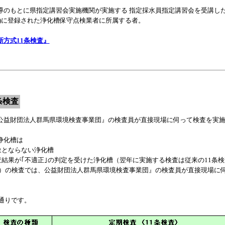
導のもとに県指定講習会実施機関が実施する 指定採水員指定講習会を受講し
市)に登録された浄化槽保守点検業者に所属する者。
新方式11条検査』
条検査
公益財団法人群馬県環境検査事業団』の検査員が直接現場に伺って検査を実
浄化槽は
象とならない浄化槽
査結果が｢不適正｣の判定を受けた浄化槽（翌年に実施する検査は従来の11条
1回）の検査では、公益財団法人群馬県環境検査事業団』の検査員が直接現場に
通りです。