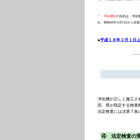
＊ 浄化槽法
の目的は、浄化
れ、昭和60年10月1日から全
●
平成１８年２月１日
浄化槽が正しく施工さ
回、県が指定する検査
法定検査には法第７条
④ 法定検査の