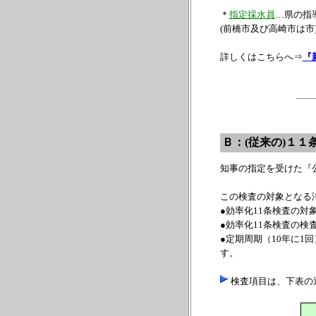
＊
指定採水員
…県の指
(前橋市及び高崎市は
詳しくはこちらへ⇒
『
Ｂ：(従来の)１１
知事の指定を受けた『
この検査の対象となる
●効率化11条検査の対
●効率化11条検査の検
●定期周期（10年に
す。
検査項目は、下表の