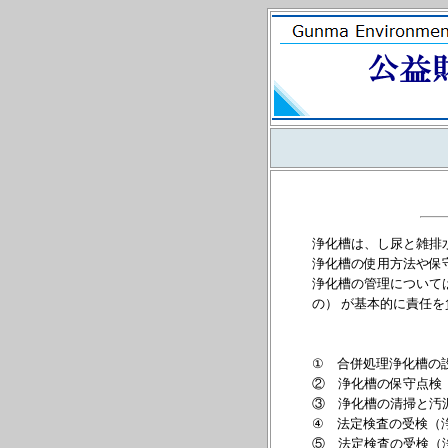
浄化槽は、し尿と雑排
浄化槽の使用方法や保
浄化槽の管理について
の） が基本的に責任
① 合併処理浄化槽の
② 浄化槽の保守点検
③ 浄化槽の清掃と汚
④ 法定検査の受検（
⑤ 法定検査の受検（