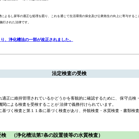
槽によるし尿等の適正な処理を図り、これを通じて生活環境の保全及び公衆衛生の向上に寄与すること
面施行された法律です。
より、浄化槽法の一部が改正されました。
法定検査の受検
れ適正に維持管理されているかどうかを客観的に確認するために、 保守点検
機関による検査を受検することが 法律で義務付けられています。
に基づく検査と第１１条に基づく検査があり、外観検査・水質検査・書類検査
受検 （浄化槽法第7条の設置後等の水質検査）