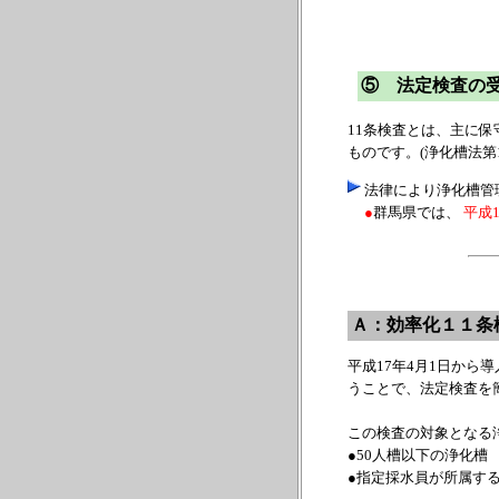
⑤ 法定検査の受
11条検査とは、主に
ものです。(浄化槽法第
法律により浄化槽管
●
群馬県では、
平成1
Ａ：効率化１１条
平成17年4月1日から
うことで、法定検査を
この検査の対象となる
●50人槽以下の浄化槽
●指定採水員が所属す