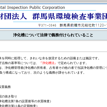
浄化槽について法律で義務付けられていること
水を同時に処理して、きれいな水を放流するための設備または施設です。
守点検の基準等については、
『浄化槽法』
で定められています。
は、浄化槽管理者(浄化槽の所有者、占有者その他の者で当該浄化槽の管理に
を負う構成になっており、次のような義務が課せられています。
設置義務
泥の抜き取り
浄化槽法第7条の設置後等の水質検査）
浄化槽法第11条の定期検査）