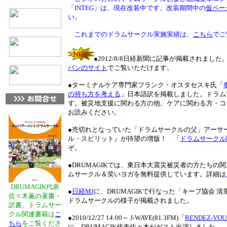
「INTEG」は、現在改装中です。改装期間中の
仮ペー
い。
これまでのドラムサークル実施実績は、
こちら
でご
●2012/8/8日経新聞に記事が掲載されました
パンのサイト
でご覧いただけます。
●ターミナルケア専門家フランク・オスタセスキ氏「
の持ち方を考える
」日本語訳を掲載しました。ドラム
す。被災地支援に関わる方の他、ケアに関わる方・コ
お読みください。
●売切れとなっていた「ドラムサークルの父」アーサ
ル・スピリット』が待望の増版！ 「
ドラムサークル
ぞ。
●DRUMAGIKでは、東日本大震災被災者の方たちの
ムサークル＆笑いヨガを無料提供しています。詳細は
DRUMAGIK代表
●
日経MJ
に、DRUMAGIKで行なった「キープ協会 清
佐々木薫の著書・
ドラムサークルの様子が掲載されました。
訳書、ドラムサー
クル関連書籍は
こ
●2010/12/27 14:00～ J-WAVE(81.3FM)「
RENDEZ-VOUS
ちら
をご覧くださ
に、DRUMAGIK代表佐々木がゲスト出演しました。