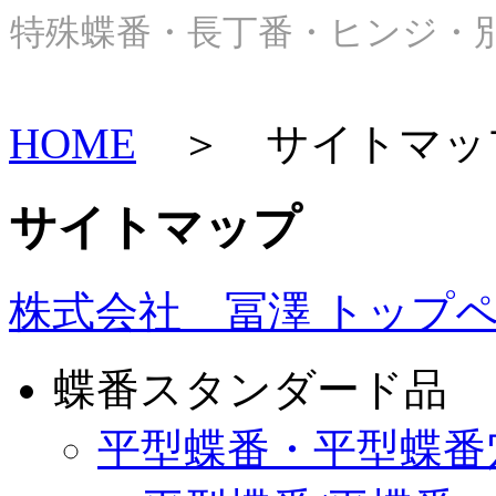
特殊蝶番・長丁番・ヒンジ・別
HOME
＞ サイトマッ
サイトマップ
株式会社 冨澤 トップ
蝶番スタンダード品
平型蝶番・平型蝶番