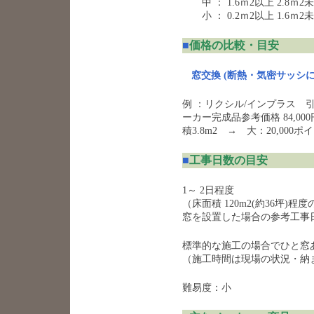
中 ： 1.6ｍ2以上 2.8ｍ2
小 ： 0.2ｍ2以上 1.6ｍ
■
価格の比較・目安
窓交換 (断熱・気密サッシに交
例 ：リクシル/インプラス 引違
ーカー完成品参考価格 84,0
積3.8m2 → 大：20,000ポ
■
工事日数の目安
1～ 2日程度
（床面積 120m2(約36坪
窓を設置した場合の参考工事
標準的な施工の場合でひと窓あ
（施工時間は現場の状況・納
難易度：小