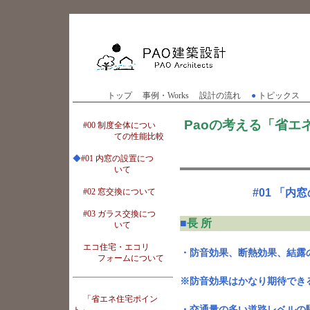
トップ
事例・Works
設計の流れ
●
トピックス
Paoの考える「省エ
#00 制度全体につい
ての性能比較
◆
#01 内窓の設置につ
いて
#01 「
#02 窓交換について
#03 ガラス交換につ
■
長 所
いて
エコ住宅・エコリ
・防音効果、断熱効果、結露
フォームについて
※防音効果はかなり期待でき
「省エネ住宅ポイン
・交通量の多い道路レベルの