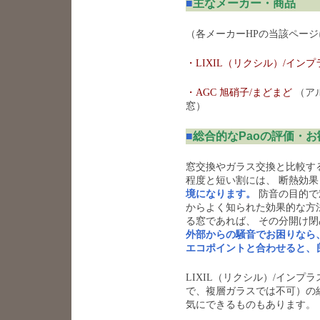
■
主なメーカー・商品
（各メーカーHPの当該ペー
・LIXIL（リクシル）/インプ
・AGC 旭硝子/まどまど
（ア
窓）
■
総合的なPaoの評価・お
窓交換やガラス交換と比較す
程度と短い割には、 断熱効
境になります。
防音の目的で
からよく知られた効果的な方
る窓であれば、 その分開け
外部からの騒音でお困りなら
エコポイントと合わせると、
LIXIL（リクシル）/イン
で、複層ガラスでは不可）の
気にできるものもあります。