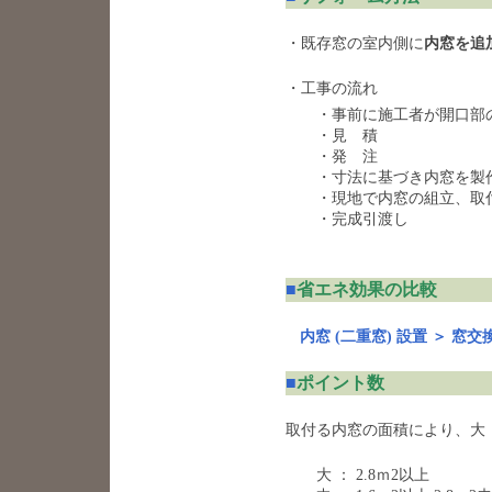
・既存窓の室内側に
内窓を追
・工事の流れ
・事前に施工者が開口部の
・見 積
・発 注
・寸法に基づき内窓を製
・現地で内窓の組立、取
・完成引渡し
■
省エネ効果の比較
内窓 (二重窓) 設置 ＞ 窓
■
ポイント数
取付る内窓の面積により、大
大 ： 2.8ｍ2以上 