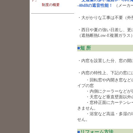
ト」
制度の概要
-40dBの遮音性能！
（メーカ
・大がかりな工事は不要（外
・西日や夏の強い日差し、更
（遮熱断熱Low-E複層ガラ
■
短 所
・内窓を設置した分、窓の開
・内窓の特性上、下記の窓に
・回転窓や内開き窓などの
イプの窓
・内側にクーラーなどが張
・天窓など垂直壁面以外
・窓枠正面に力ーテンレー
きません。
・浴室など高温・多湿の場
せん。
■
リフォーム方法