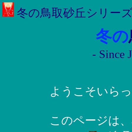
冬の鳥取砂丘シリー
冬の
- Since 
ようこそいらっ
このページは、私