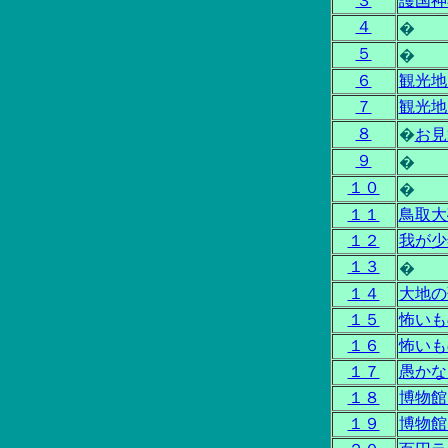
３
護国神
４
�
５
�
６
観光地
７
観光地
８
�
お見
９
�
１０
�
１１
鳥取大
１２
我が少
１３
�
１４
大地の
１５
怖いも
１６
怖いも
１７
愚かな
１８
博物館
１９
博物館