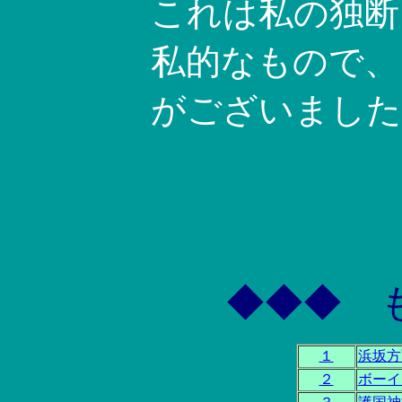
これは私の独断
私的なもので、
がございました
◆◆◆ 
１
浜坂方
２
ボーイ