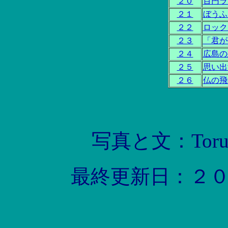
２０
百円ラ
２１
ぼうふ
２２
ロック
２３
「君が
２４
広島の
２５
思い出
２６
仏の飛
写真と文：Toru 
最終更新日：２