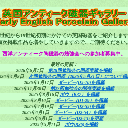
8世紀から19世紀初期にかけての英国磁器をご紹介しま
順次掲載作品を増やしていきますので、ご期待ください
西洋アンティーク陶磁器の勉強会への参加者募集中。
最近の更新：
2026年6月7日
第28回勉強会の開催実績を掲載
2026年4月8日
次回勉強会の開催（2026年5月31日）について掲
2026年1月17日
ダービー(D5-10)を掲載
2025年11月30日
第27回勉強会の開催実績を掲載
2025年8月16日
ボウ（B37）を掲載
2025年8月10日
ダービー（D1-29）を掲載
2025年7月19日
ダービー(D2-55)を掲載
2025年6月1日
ダービー（D2-54）を掲載
2025年6月1日
ダービー(D2-13)を更新
2025年5月11日
ボウ(B36)を掲載