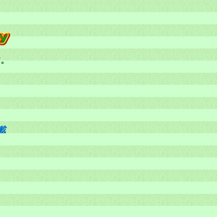
す。
。
載