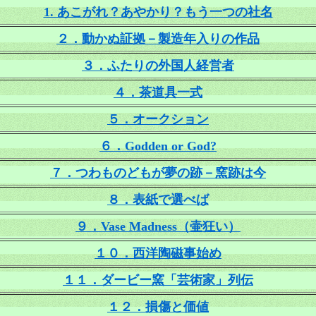
1. あこがれ？あやかり？もう一つの社名
２．動かぬ証拠－製造年入りの作品
３．ふたりの外国人経営者
４．茶道具一式
５．オークション
６．
Godden or God?
７．つわものどもが夢の跡－窯跡は今
８．表紙で選べば
９．Vase Madness（壷狂い）
１０．西洋陶磁事始め
１１．ダービー窯「芸術家」列伝
１２．損傷と価値