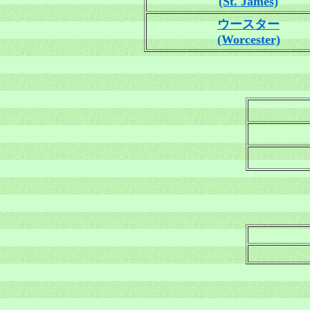
(St. James)
ウースター
(Worcester)