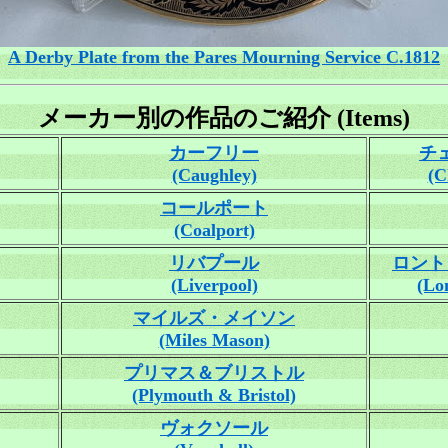
A Derby Plate from the Pares Mourning Service C.1812
メーカー別の作品のご紹介 (Items)
カーフリー
チ
(Caughley)
(C
コールポート
(Coalport)
リバプール
ロント
(Liverpool)
(Lo
マイルズ・メイソン
(Miles Mason)
プリマス＆ブリストル
(Plymouth & Bristol)
ヴォクソール