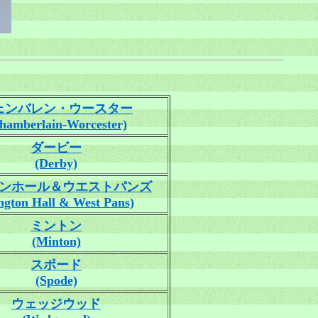
ェンバレン・ウースター
hamberlain-Worcester)
ダービー
(Derby)
ンホール＆ウエストパンズ
ngton Hall & West Pans)
ミントン
(Minton)
スポード
(Spode)
ウェッジウッド