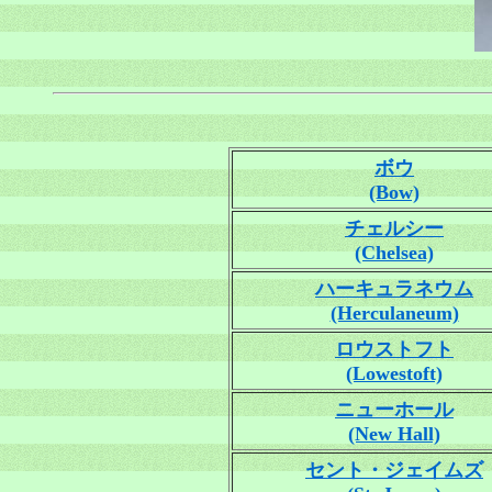
ボウ
(Bow)
チェルシー
(Chelsea)
ハーキュラネウム
(Herculaneum)
ロウストフト
(Lowestoft)
ニューホール
(New Hall)
セント・ジェイムズ