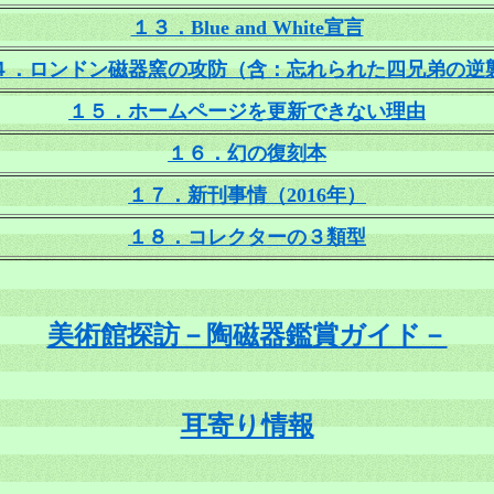
１３．Blue and White宣言
４．ロンドン磁器窯の攻防（含：忘れられた四兄弟の逆
１５．ホームページを更新できない理由
１６．幻の復刻本
１７．新刊事情（2016年）
１８．コレクターの３類型
美術館探訪－陶磁器鑑賞ガイド－
耳寄り情報